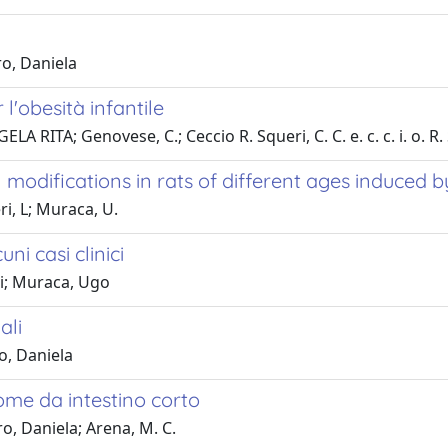
ro, Daniela
r l'obesità infantile
ITA; Genovese, C.; Ceccio R. Squeri, C. C. e. c. c. i. o. R.
 modifications in rats of different ages induced b
ri, L; Muraca, U.
ni casi clinici
gi; Muraca, Ugo
ali
o, Daniela
rome da intestino corto
o, Daniela; Arena, M. C.