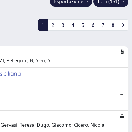
Esportazione
Tutti (151)
1
2
3
4
5
6
7
8
; Pellegrini, N; Sieri, S
iciliana
 Gervasi, Teresa; Dugo, Giacomo; Cicero, Nicola