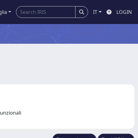
glia
IT
LOGIN
funzionali