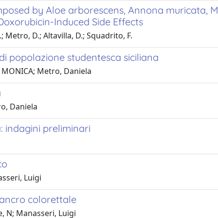
posed by Aloe arborescens, Annona muricata, Mori
Doxorubicin-Induced Side Effects
; Metro, D.; Altavilla, D.; Squadrito, F.
 di popolazione studentesca siciliana
 LA MONICA; Metro, Daniela
a
ro, Daniela
: indagini preliminari
co
sseri, Luigi
cancro colorettale
e, N; Manasseri, Luigi