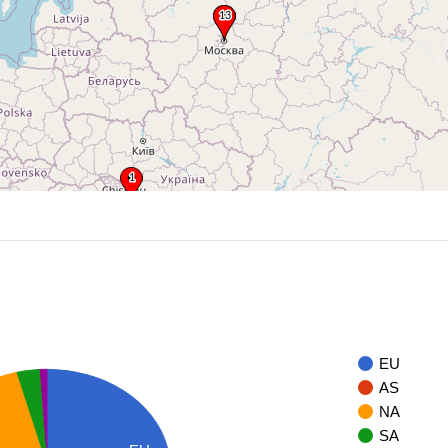
EU
AS
NA
SA