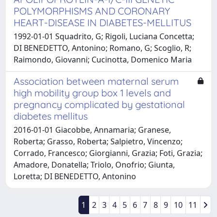
POLYMORPHISMS AND CORONARY
HEART-DISEASE IN DIABETES-MELLITUS
1992-01-01 Squadrito, G; Rigoli, Luciana Concetta;
DI BENEDETTO, Antonino; Romano, G; Scoglio, R;
Raimondo, Giovanni; Cucinotta, Domenico Maria
Association between maternal serum
high mobility group box 1 levels and
pregnancy complicated by gestational
diabetes mellitus
2016-01-01 Giacobbe, Annamaria; Granese,
Roberta; Grasso, Roberta; Salpietro, Vincenzo;
Corrado, Francesco; Giorgianni, Grazia; Foti, Grazia;
Amadore, Donatella; Triolo, Onofrio; Giunta,
Loretta; DI BENEDETTO, Antonino
1
2
3
4
5
6
7
8
9
10
11