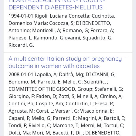
DEPENDENT DIABETES-MELLITUS
1994-01-01 Rigoli, Luciana Concetta; Cucinotta,
Domenico Maria; Cocozza, S; DI BENEDETTO,
Antonino; Monticelli, A; Romano, G; Ferrara, A;
Pianese, L; Raimondo, Giovanni; Squadrito, G;
Riccardi, G.
A multicenter Italian study on pregnancy
outcome in women with diabetes
2008-01-01 Lapolla, A; Dalfrà, Mg; DI CIANNI, G;
Bonomo, M; Parretti, E; Mello, G; Scientific, ;
COMMITTEE OF THE GISOGD, Group; Stefanelli, G;
Giorgino, F; Faden, D; Zotti, S; Minelli, A; Cimino, A;
Contini, Pp; Cospite, Am; Confortin, L; Fresa, R;
Agrusta, M; Corsi, L; Versari, G; Vitacolonna, E;
Capani, F; Mello, G; Parretti, E; Magrini, A; Bartoli, E;
Tondi, F; Riviello, C; Marcone, T; Merni, M; Tortul, C;
Dolci, Ma; Mori, M; Bacetti, F; Di, ; DI BENEDETTO,