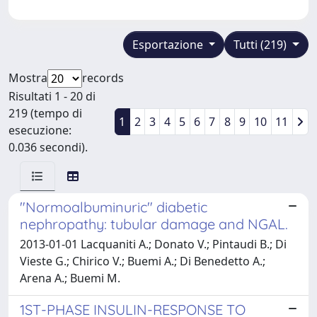
Esportazione
Tutti (219)
Mostra
records
Risultati 1 - 20 di
219 (tempo di
1
2
3
4
5
6
7
8
9
10
11
esecuzione:
0.036 secondi).
"Normoalbuminuric" diabetic
nephropathy: tubular damage and NGAL.
2013-01-01 Lacquaniti A.; Donato V.; Pintaudi B.; Di
Vieste G.; Chirico V.; Buemi A.; Di Benedetto A.;
Arena A.; Buemi M.
1ST-PHASE INSULIN-RESPONSE TO