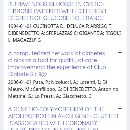
INTRAVENOUS GLUCOSE IN CYSTIC-
FIBROSIS PATIENTS WITH DIFFERENT
DEGREES OF GLUCOSE-TOLERANCE
1994-01-01 CUCINOTTA D.; DELUCA F; ARRIGO T;
DIBENEDETTO A; SFERLAZZAS C; GIGANTE A; RIGOLI
L; MAGAZZU' G
A computerized network of diabetes
clinics as a tool for quality of care
improvement: the experience of Club
Diabete Sicili@
2006-01-01 Pata, P.; Nicolucci, A.; Lorenti, I.; Di
Mauro, M.; Sanfilippo, G; DI BENEDETTO, Antonino;
Mattina, G.; Lo Presti, A.; Giacchetto, C.
A GENETIC-POLYMORPHISM OF THE
APOLIPOPROTEIN AI-CIII GENE- CLUSTER
IS ASSOCIATED WITH CORONARY
HEART-DISEASE IN NON- INSULIN-