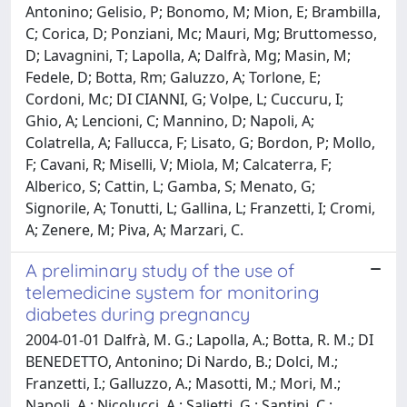
Antonino; Gelisio, P; Bonomo, M; Mion, E; Brambilla,
C; Corica, D; Ponziani, Mc; Mauri, Mg; Bruttomesso,
D; Lavagnini, T; Lapolla, A; Dalfrà, Mg; Masin, M;
Fedele, D; Botta, Rm; Galuzzo, A; Torlone, E;
Cordoni, Mc; DI CIANNI, G; Volpe, L; Cuccuru, I;
Ghio, A; Lencioni, C; Mannino, D; Napoli, A;
Colatrella, A; Fallucca, F; Lisato, G; Bordon, P; Mollo,
F; Cavani, R; Miselli, V; Miola, M; Calcaterra, F;
Alberico, S; Cattin, L; Gamba, S; Menato, G;
Signorile, A; Tonutti, L; Gallina, L; Franzetti, I; Cromi,
A; Zenere, M; Piva, A; Marzari, C.
A preliminary study of the use of
telemedicine system for monitoring
diabetes during pregnancy
2004-01-01 Dalfrà, M. G.; Lapolla, A.; Botta, R. M.; DI
BENEDETTO, Antonino; Di Nardo, B.; Dolci, M.;
Franzetti, I.; Galluzzo, A.; Masotti, M.; Mori, M.;
Napoli, A.; Nicolucci, A.; Salietti, G.; Santini, C.;