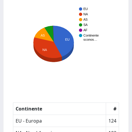
EU
NA
AS
SA
AF
AS
Continente
sconos…
EU
NA
Continente
#
EU - Europa
124