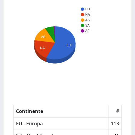
EU
NA
AS
SA
AF
AS
EU
NA
Continente
#
EU - Europa
113