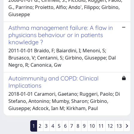
G., Parrino; Proietto, Alfio; Ando', Filippo; Girbino,
Giuseppe
Asthma management failure: A flaw in
physicians behaviour or in patients
knowledge ?
2011-01-01 Braido, F; Baiardini, I; Menoni, S;
Brusasco, V; Centanni, S; Girbino, Giuseppe; Dal
Negro, R; Canonica, Gw
Autoimmunity and COPD: Clinical
Implications
2018-01-01 Caramori, Gaetano; Ruggeri, Paolo; Di
Stefano, Antonino; Mumby, Sharon; Girbino,
Giuseppe; Adcock, Ian M; Kirkham, Paul
1
2
3
4
5
6
7
8
9
10
11
12
13