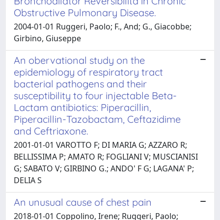
Bronchodilator Reversibilità in Chronic
Obstructive Pulmonary Disease.
2004-01-01 Ruggeri, Paolo; F., And; G., Giacobbe;
Girbino, Giuseppe
An obervational study on the
epidemiology of respiratory tract
bacterial pathogens and their
susceptibility to four injectable Beta-
Lactam antibiotics: Piperacillin,
Piperacillin-Tazobactam, Ceftazidime
and Ceftriaxone.
2001-01-01 VAROTTO F; DI MARIA G; AZZARO R;
BELLISSIMA P; AMATO R; FOGLIANI V; MUSCIANISI
G; SABATO V; GIRBINO G.; ANDO' F G; LAGANA' P;
DELIA S
An unusual cause of chest pain
2018-01-01 Coppolino, Irene; Ruggeri, Paolo;