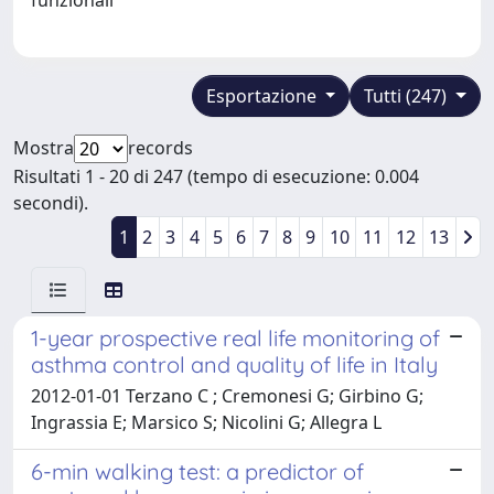
Esportazione
Tutti (247)
Mostra
records
Risultati 1 - 20 di 247 (tempo di esecuzione: 0.004
secondi).
1
2
3
4
5
6
7
8
9
10
11
12
13
1-year prospective real life monitoring of
asthma control and quality of life in Italy
2012-01-01 Terzano C ; Cremonesi G; Girbino G;
Ingrassia E; Marsico S; Nicolini G; Allegra L
6-min walking test: a predictor of