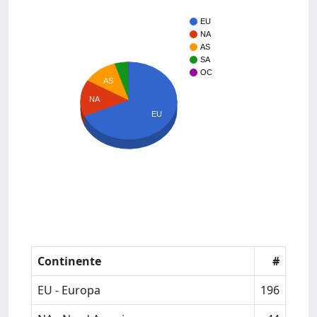
EU
NA
AS
SA
OC
AS
NA
EU
Continente
#
EU - Europa
196