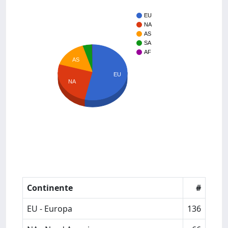
EU
NA
AS
SA
AF
AS
EU
NA
Continente
#
EU - Europa
136