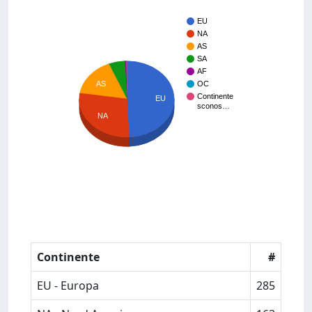
EU
NA
AS
SA
AF
AS
OC
Continente
EU
sconos…
NA
Continente
#
EU - Europa
285