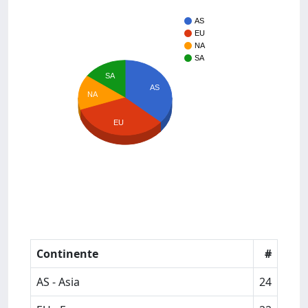
AS
EU
NA
SA
SA
AS
NA
EU
Continente
#
AS - Asia
24