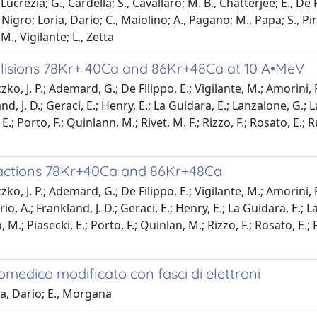
ucrezia; G., Cardella; S., Cavallaro; M. B., Chatterjee; E., De F
igro; Loria, Dario; C., Maiolino; A., Pagano; M., Papa; S., Pirron
., Vigilante; L., Zetta
ollisions 78Kr+ 40Ca and 86Kr+48Ca at 10 A•MeV
o, J. P.; Ademard, G.; De Filippo, E.; Vigilante, M.; Amorini, F
nd, J. D.; Geraci, E.; Henry, E.; La Guidara, E.; Lanzalone, G.;
; Porto, F.; Quinlann, M.; Rivet, M. F.; Rizzo, F.; Rosato, E.; R
eactions 78Kr+40Ca and 86Kr+48Ca
o, J. P.; Ademard, G.; De Filippo, E.; Vigilante, M.; Amorini, F
io, A.; Frankland, J. D.; Geraci, E.; Henry, E.; La Guidara, E.; 
.; Piasecki, E.; Porto, F.; Quinlan, M.; Rizzo, F.; Rosato, E.; R
omedico modificato con fasci di elettroni
ia, Dario; E., Morgana