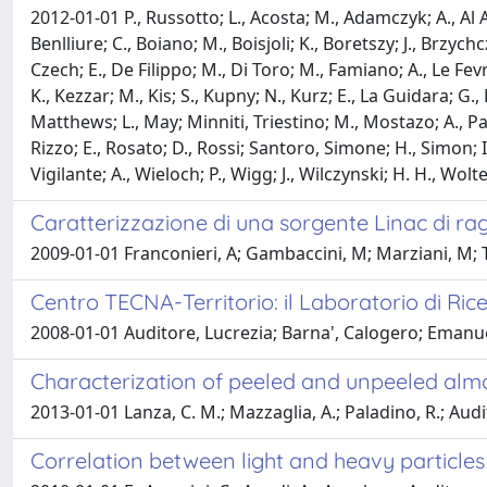
2012-01-01 P., Russotto; L., Acosta; M., Adamczyk; A., Al Aj
Benlliure; C., Boiano; M., Boisjoli; K., Boretszy; J., Brzyc
Czech; E., De Filippo; M., Di Toro; M., Famiano; A., Le Fevre;
K., Kezzar; M., Kis; S., Kupny; N., Kurz; E., La Guidara; G.,
Matthews; L., May; Minniti, Triestino; M., Mostazo; A., Pagan
Rizzo; E., Rosato; D., Rossi; Santoro, Simone; H., Simon; I
Vigilante; A., Wieloch; P., Wigg; J., Wilczynski; H. H., Wolte
Caratterizzazione di una sorgente Linac di ra
2009-01-01 Franconieri, A; Gambaccini, M; Marziani, M; Ta
Centro TECNA-Territorio: il Laboratorio di Ric
2008-01-01 Auditore, Lucrezia; Barna', Calogero; Emanue
Characterization of peeled and unpeeled alm
2013-01-01 Lanza, C. M.; Mazzaglia, A.; Paladino, R.; Audit
Correlation between light and heavy particle