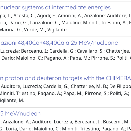
f nuclear systems at intermediate energies
a; L., Acosta; C., Agodi; F., Amorini; A., Anzalone; Auditore, Lu
ria, Dario; G., Lanzalone; C., Maiolino; Minniti, Triestino; A., Pa
Marina; G., Verde; M., Vigilante
le reazioni 48,40Ca+48,40Ca a 25 MeV/nucleone
crezia; Berceanu, I.; Cardella, G.; Cavallaro, S.; Chatterjee, M. 
Dario; Maiolino, C.; Pagano, A.; Papa, M.; Pirrone, S.; Politi, G.
A on proton and deuteron targets with the CHIMER
 Auditore, Lucrezia; Cardella, G.; Chatterjee, M. B.; De Filippo
inniti, Triestino; Pagano, A.; Papa, M.; Pirrone, S.; Politi, G.; 
igilante, M.
 25 MeV/nucleon
; Anzalone, A.; Auditore, Lucrezia; Berceanu, I.; Buscemi, M.; C
G.; Loria, Dario; Maiolino, C.; Minniti, Triestino; Pagano, A.; Pap