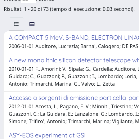
Risultati 1 - 20 di 73 (tempo di esecuzione: 0.03 secondi).
A COMPACT 5 MeV, S-BAND, ELECTRON LIN
2006-01-01 Auditore, Lucrezia; Barna', Calogero; DE PASQU
A new monolithic silicon detector telescope wi
2010-01-01 F., Amorini; V., Sipala; G., Cardella; Auditore, Lu
Guidara; C., Guazzoni; P., Guazzoni; I., Lombardo; Loria, Dar
Antonio; Trimarchi, Marina; G., Valvo; L., Zetta
Accesso a sorgenti di emissione particella-par
2012-01-01 Acosta, L.; Pagano, E. V.; Minniti, Triestino; Ver
Guazzoni, C.; La Guidara, E.; Lanzalone, G.; Lombardo, I.; L
Simone; Trifiro', Antonio; Trimarchi, Marina; Vigilante, M
ASY-EOS experiment at GSI