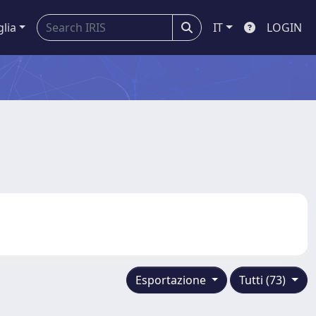
glia
IT
LOGIN
Esportazione
Tutti (73)