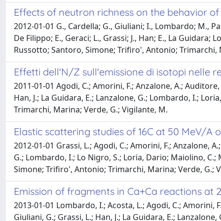
Effects of neutron richness on the behavior o
2012-01-01 G., Cardella; G., Giuliani; I., Lombardo; M., Pap
De Filippo; E., Geraci; L., Grassi; J., Han; E., La Guidara; Lo
Russotto; Santoro, Simone; Trifiro', Antonio; Trimarchi, 
Effetti dell'N/Z sull'emissione di isotopi nel
2011-01-01 Agodi, C.; Amorini, F.; Anzalone, A.; Auditore, Lu
Han, J.; La Guidara, E.; Lanzalone, G.; Lombardo, I.; Loria, 
Trimarchi, Marina; Verde, G.; Vigilante, M.
Elastic scattering studies of 16C at 50 MeV/
2012-01-01 Grassi, L.; Agodi, C.; Amorini, F.; Anzalone, A.;
G.; Lombardo, I.; Lo Nigro, S.; Loria, Dario; Maiolino, C.; M
Simone; Trifiro', Antonio; Trimarchi, Marina; Verde, G.; V
Emission of fragments in Ca+Ca reactions at
2013-01-01 Lombardo, I.; Acosta, L.; Agodi, C.; Amorini, F.
Giuliani, G.; Grassi, L.; Han, J.; La Guidara, E.; Lanzalone, 