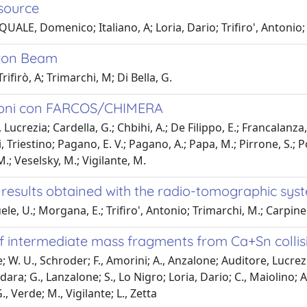
 source
UALE, Domenico; Italiano, A; Loria, Dario; Trifiro', Antonio
tron Beam
ifirò, A; Trimarchi, M; Di Bella, G.
azioni con FARCOS/CHIMERA
Lucrezia; Cardella, G.; Chbihi, A.; De Filippo, E.; Francalanza,
, Triestino; Pagano, E. V.; Pagano, A.; Papa, M.; Pirrone, S.; Po
.; Veselsky, M.; Vigilante, M.
 results obtained with the radio-tomographic sys
le, U.; Morgana, E.; Trifiro', Antonio; Trimarchi, M.; Carpine
of intermediate mass fragments from Ca+Sn collis
e; W. U., Schroder; F., Amorini; A., Anzalone; Auditore, Lucrezia
dara; G., Lanzalone; S., Lo Nigro; Loria, Dario; C., Maiolino; A.,
., Verde; M., Vigilante; L., Zetta