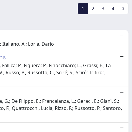
1
2
3
4
Italiano, A.; Loria, Dario
ons
allica; P., Figuera; P., Finocchiaro; L., Grassi; E., La
Russo; P., Russotto; C., Sciré; S., Sciré; Trifiro',
G.; De Filippo, E.; Francalanza, L.; Geraci, E.; Gianì, S.;
o, F.; Quattrocchi, Lucia; Rizzo, F.; Russotto, P.; Santoro,