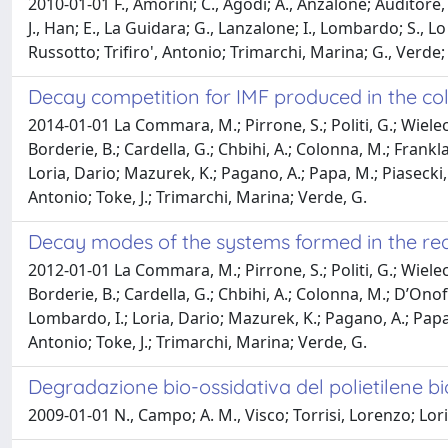
2010-01-01 F., Amorini; C., Agodi; A., Anzalone; Auditore, L
J., Han; E., La Guidara; G., Lanzalone; I., Lombardo; S., Lo N
Russotto; Trifiro', Antonio; Trimarchi, Marina; G., Verde; M
Decay competition for IMF produced in the c
2014-01-01 La Commara, M.; Pirrone, S.; Politi, G.; Wieleczk
Borderie, B.; Cardella, G.; Chbihi, A.; Colonna, M.; Frankla
Loria, Dario; Mazurek, K.; Pagano, A.; Papa, M.; Piasecki, E.
Antonio; Toke, J.; Trimarchi, Marina; Verde, G.
Decay modes of the systems formed in the r
2012-01-01 La Commara, M.; Pirrone, S.; Politi, G.; Wieleczk
Borderie, B.; Cardella, G.; Chbihi, A.; Colonna, M.; D’Onofr
Lombardo, I.; Loria, Dario; Mazurek, K.; Pagano, A.; Papa, M
Antonio; Toke, J.; Trimarchi, Marina; Verde, G.
Degradazione bio-ossidativa del polietilene bi
2009-01-01 N., Campo; A. M., Visco; Torrisi, Lorenzo; Lor