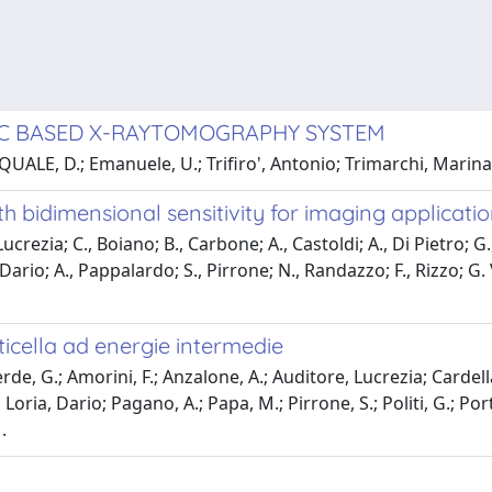
AC BASED X-RAYTOMOGRAPHY SYSTEM
ALE, D.; Emanuele, U.; Trifiro', Antonio; Trimarchi, Marina; 
th bidimensional sensitivity for imaging applicati
crezia; C., Boiano; B., Carbone; A., Castoldi; A., Di Pietro; G., F
io; A., Pappalardo; S., Pirrone; N., Randazzo; F., Rizzo; G. V., 
ticella ad energie intermedie
de, G.; Amorini, F.; Anzalone, A.; Auditore, Lucrezia; Cardella, 
oria, Dario; Pagano, A.; Papa, M.; Pirrone, S.; Politi, G.; Port
.