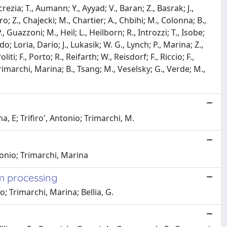
ezia; T., Aumann; Y., Ayyad; V., Baran; Z., Basrak; J.,
o; Z., Chajecki; M., Chartier; A., Chbihi; M., Colonna; B.,
, Guazzoni; M., Heil; L., Heilborn; R., Introzzi; T., Isobe;
do; Loria, Dario; J., Lukasik; W. G., Lynch; P., Marina; Z.,
i; F., Porto; R., Reifarth; W., Reisdorf; F., Riccio; F.,
rimarchi, Marina; B., Tsang; M., Veselsky; G., Verde; M.,
, E; Trifiro', Antonio; Trimarchi, M.
onio; Trimarchi, Marina
m processing
o; Trimarchi, Marina; Bellia, G.