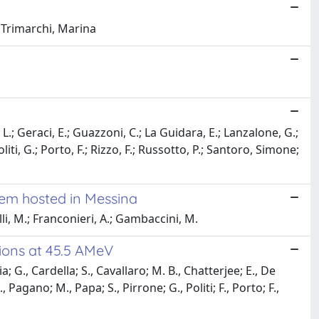
; Trimarchi, Marina
 L.; Geraci, E.; Guazzoni, C.; La Guidara, E.; Lanzalone, G.;
liti, G.; Porto, F.; Rizzo, F.; Russotto, P.; Santoro, Simone;
tem hosted in Messina
lli, M.; Franconieri, A.; Gambaccini, M.
ions at 45.5 AMeV
; G., Cardella; S., Cavallaro; M. B., Chatterjee; E., De
 Pagano; M., Papa; S., Pirrone; G., Politi; F., Porto; F.,