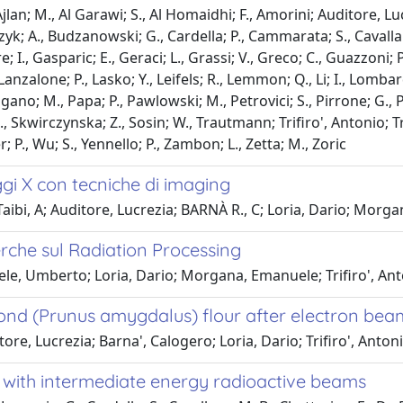
lan; M., Al Garawi; S., Al Homaidhi; F., Amorini; Auditore, Lucr
hczyk; A., Budzanowski; G., Cardella; P., Cammarata; S., Cavallar
 I., Gasparic; E., Geraci; L., Grassi; V., Greco; C., Guazzoni; P.
 Lanzalone; P., Lasko; Y., Leifels; R., Lemmon; Q., Li; I., Lombar
o; M., Papa; P., Pawlowski; M., Petrovici; S., Pirrone; G., Polit
., Skwirczynska; Z., Sosin; W., Trautmann; Trifiro', Antonio; T
r; P., Wu; S., Yennello; P., Zambon; L., Zetta; M., Zoric
ggi X con tecniche di imaging
ibi, A; Auditore, Lucrezia; BARNÀ R., C; Loria, Dario; Morgana
erche sul Radiation Processing
le, Umberto; Loria, Dario; Morgana, Emanuele; Trifiro', Ant
ond (Prunus amygdalus) flour after electron bea
ore, Lucrezia; Barna', Calogero; Loria, Dario; Trifiro', Antoni
s with intermediate energy radioactive beams