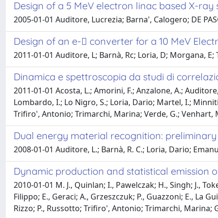
Design of a 5 MeV electron linac based X-ray
2005-01-01 Auditore, Lucrezia; Barna', Calogero; DE PASQ
Design of an e- converter for a 10 MeV Elec
2011-01-01 Auditore, L; Barnà, Rc; Loria, D; Morgana, E; Tr
Dinamica e spettroscopia da studi di correl
2011-01-01 Acosta, L.; Amorini, F.; Anzalone, A.; Auditore, 
Lombardo, I.; Lo Nigro, S.; Loria, Dario; Martel, I.; Minniti
Trifiro', Antonio; Trimarchi, Marina; Verde, G.; Venhart, M
Dual energy material recognition: preliminary
2008-01-01 Auditore, L.; Barnà, R. C.; Loria, Dario; Emanue
Dynamic production and statistical emission 
2010-01-01 M. J., Quinlan; I., Pawelczak; H., Singh; J., Tok
Filippo; E., Geraci; A., Grzeszczuk; P., Guazzoni; E., La Gui
Rizzo; P., Russotto; Trifiro', Antonio; Trimarchi, Marina; G