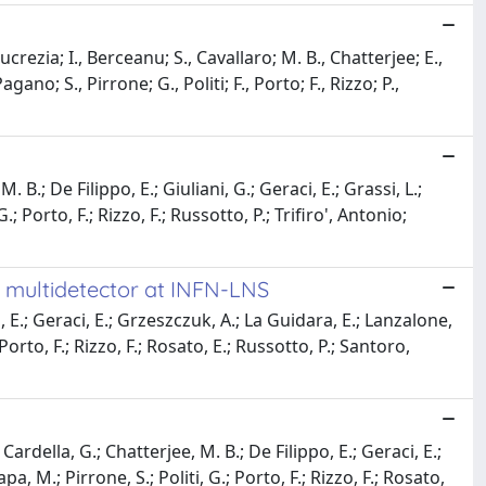
crezia; I., Berceanu; S., Cavallaro; M. B., Chatterjee; E.,
gano; S., Pirrone; G., Politi; F., Porto; F., Rizzo; P.,
B.; De Filippo, E.; Giuliani, G.; Geraci, E.; Grassi, L.;
; Porto, F.; Rizzo, F.; Russotto, P.; Trifiro', Antonio;
A multidetector at INFN-LNS
, E.; Geraci, E.; Grzeszczuk, A.; La Guidara, E.; Lanzalone,
Porto, F.; Rizzo, F.; Rosato, E.; Russotto, P.; Santoro,
ardella, G.; Chatterjee, M. B.; De Filippo, E.; Geraci, E.;
a, M.; Pirrone, S.; Politi, G.; Porto, F.; Rizzo, F.; Rosato,