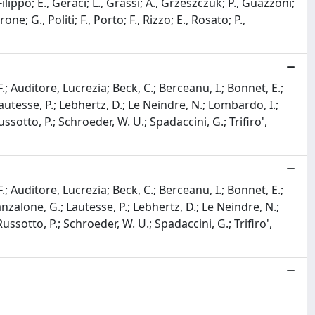
ilippo; E., Geraci; L., Grassi; A., Grzeszczuk; P., Guazzoni;
e; G., Politi; F., Porto; F., Rizzo; E., Rosato; P.,
.; Auditore, Lucrezia; Beck, C.; Berceanu, I.; Bonnet, E.;
 Lautesse, P.; Lebhertz, D.; Le Neindre, N.; Lombardo, I.;
ussotto, P.; Schroeder, W. U.; Spadaccini, G.; Trifiro',
.; Auditore, Lucrezia; Beck, C.; Berceanu, I.; Bonnet, E.;
Lanzalone, G.; Lautesse, P.; Lebhertz, D.; Le Neindre, N.;
ussotto, P.; Schroeder, W. U.; Spadaccini, G.; Trifiro',