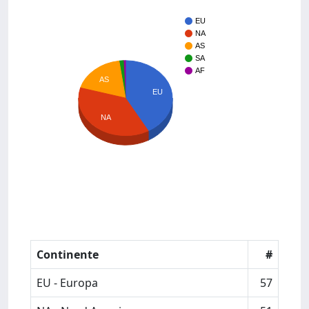
EU
NA
AS
SA
AF
AS
EU
NA
Continente
#
EU - Europa
57