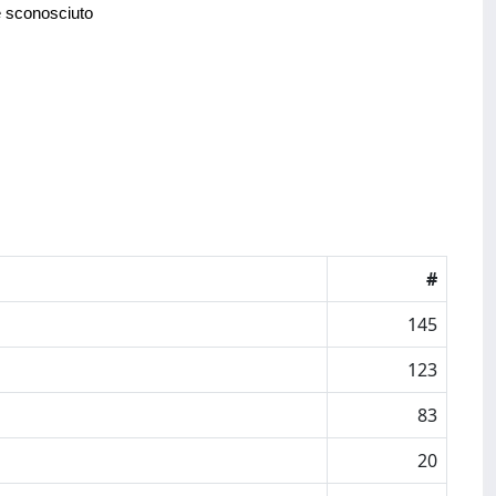
e sconosciuto
#
145
123
83
20