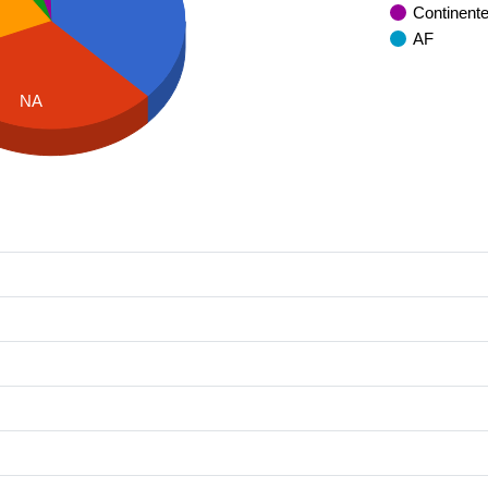
Continent
AF
NA