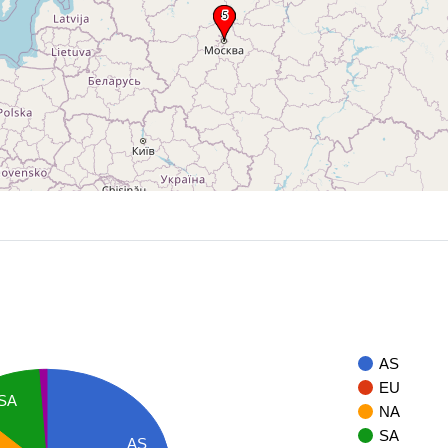
AS
EU
SA
NA
SA
AS