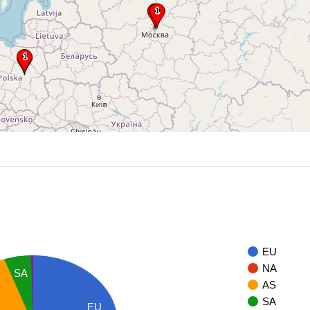
EU
NA
SA
AS
SA
EU