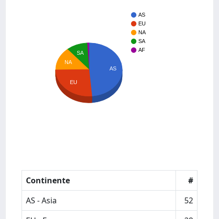
AS
EU
NA
SA
AF
SA
NA
AS
EU
Continente
#
AS - Asia
52