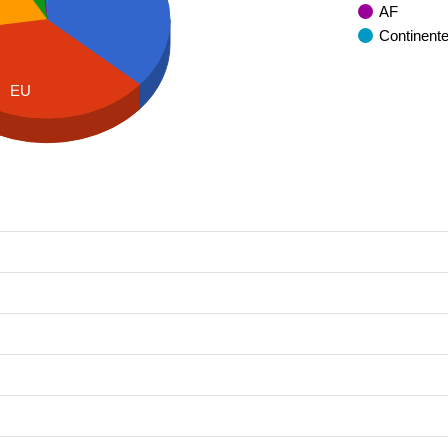
AF
Continent
EU