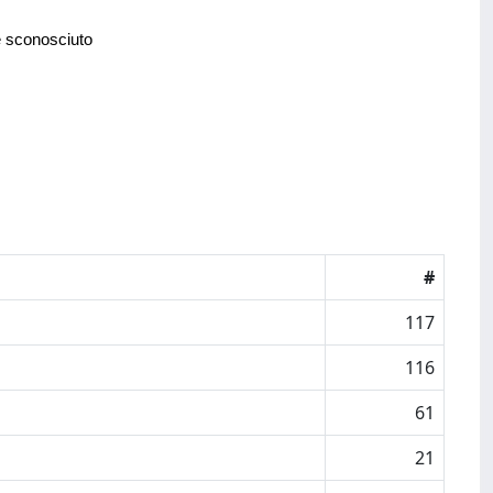
e sconosciuto
#
117
116
61
21