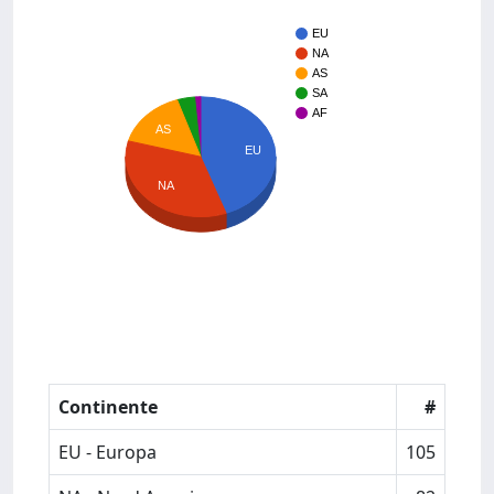
EU
NA
AS
SA
AF
AS
EU
NA
Continente
#
EU - Europa
105