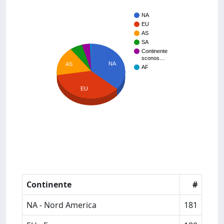
NA
EU
AS
SA
Continente
sconos…
NA
AS
AF
EU
Continente
#
NA - Nord America
181