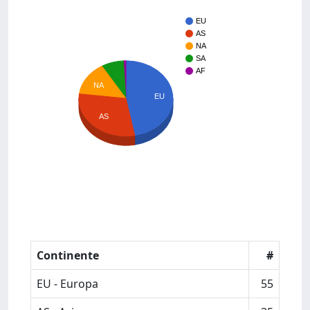
EU
AS
NA
SA
AF
NA
EU
AS
Continente
#
EU - Europa
55