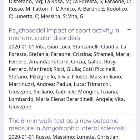
Distefano, Mg; La Rosa, M; La Foresta, S; Faraone, C;
Russo, M; Fattori, F; D’Amico, A; Bertini, E; Rodolico,
C; Lunetta, C; Messina, S; Vita, G
Psychosocial impact of sport activity in
neuromuscular disorders
2020-01-01 Vita, Gian Luca; Stancanelli, Claudia; La
Foresta, Stefania; Faraone, Cristina; Sframeli, Maria;
Ferrero, Amanda; Fattore, Cinzia; Galbo, Rosy;
Ferraro, Manfredi; Ricci, Giulia; Cotti Piccinelli,
Stefano; Pizzighello, Silvia; Filosto, Massimiliano;
Martinuzzi, Andrea; Padua, Luca; Trimarchi,
Giuseppe; Siciliano, Gabriele; Mongini, Tiziana;
Lombardo, Maria Elena; Berardinelli, Angela; Vita,
Giuseppe
The 6-min walk test as a new outcome
measure in Amyotrophic lateral sclerosis
2020-01-01 Russo, Massimo; Lunetta, Christian;