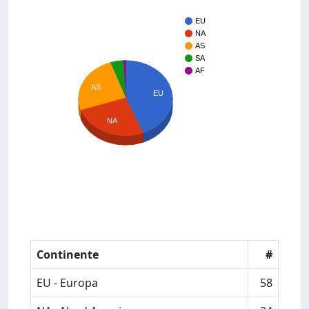
EU
NA
AS
SA
AF
AS
EU
NA
Continente
#
EU - Europa
58