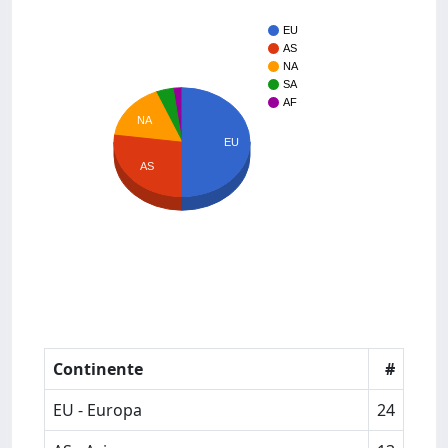
EU
AS
NA
SA
AF
NA
EU
AS
Continente
#
EU - Europa
24