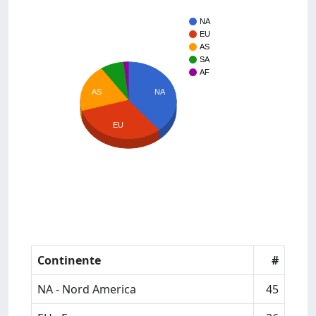
NA
EU
AS
SA
AF
AS
NA
EU
Continente
#
NA - Nord America
45