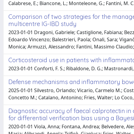
Calabrese, E.; Biancone, L.; Monteleone, G.; Fantini, M. C
Comparison of two strategies for the manageme
multicentre IG-IBD study
2023-01-01 Dragoni, Gabriele; Castiglione, Fabiana; Bezz
Edoardo Vincenzo; Balestrieri, Paola; Onali, Sara; Vigan
Monica; Armuzzi, Alessandro; Fantini, Massimo Claudio;
Corticosteroid use in patients with inflammato
2023-01-01 Conforti, F. S.; Ribaldone, D. G.; Mastronardi,
Defense mechanisms and inflammatory bowel 
2025-01-01 Silvestro, Orlando; Vicario, Carmelo M.; Cost
Concetto M.; Catalano, Antonino; Fries, Walter; Lo Coco,
Diagnostic accuracy of faecal calprotectin i
for differential verification bias using a Bay
2020-01-01 Viola, Anna; Fontana, Andrea; Belvedere, Ales
Maria; Alibrandi, Angela; Trifirò, Gianluca; Fries, Walter