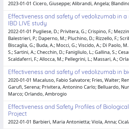
2023-01-01 Cicero, Giuseppe; Alibrandi, Angela; Blandino, 
Effectiveness and safety of vedolizumab in a
IBD LIVE study
2022-01-01 Pugliese, D.; Privitera, G.; Crispino, F.; Mezzina, 
Balestrieri, P.; Daperno, M.; Pluchino, D.; Rizzello, F.; Scri
Biscaglia, G.; Buda, A.; Mocci, G.; Viscido, A.; Di Paolo, M.
S.; Sartini, A.; Checchin, D.; Fanigliulo, L.; Gallina, S.; Cesa
Scaldaferri, F.; Allocca, M.; Pellegrini, L.; Massari, A.; Orl
Effectiveness and safety of vedolizumab in bi
2020-01-01 Macaluso, Fabio Salvatore; Fries, Walter; Ren
Garufi, Serena; Privitera, Antonino Carlo; Belluardo, Nu
Marco; Orlando, Ambrogio
Effectiveness and Safety Profiles of Biologi
Project
2022-01-01 Barbieri, Maria Antonietta; Viola, Anna; Cica