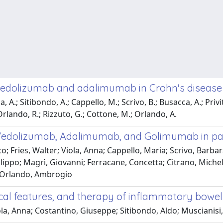
vedolizumab and adalimumab in Crohn's disease
 A.; Sitibondo, A.; Cappello, M.; Scrivo, B.; Busacca, A.; Privite
 Orlando, R.; Rizzuto, G.; Cottone, M.; Orlando, A.
edolizumab, Adalimumab, and Golimumab in patien
; Fries, Walter; Viola, Anna; Cappello, Maria; Scrivo, Barba
Filippo; Magrì, Giovanni; Ferracane, Concetta; Citrano, Mich
; Orlando, Ambrogio
ical features, and therapy of inflammatory bowel d
a, Anna; Costantino, Giuseppe; Sitibondo, Aldo; Muscianisi, 