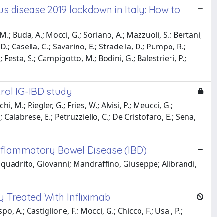
s disease 2019 lockdown in Italy: How to
 M.; Buda, A.; Mocci, G.; Soriano, A.; Mazzuoli, S.; Bertani,
M. D.; Casella, G.; Savarino, E.; Stradella, D.; Pumpo, R.;
; Festa, S.; Campigotto, M.; Bodini, G.; Balestrieri, P.;
rol IG-IBD study
, M.; Riegler, G.; Fries, W.; Alvisi, P.; Meucci, G.;
 I.; Calabrese, E.; Petruzziello, C.; De Cristofaro, E.; Sena,
Inflammatory Bowel Disease (IBD)
Squadrito, Giovanni; Mandraffino, Giuseppe; Alibrandi,
y Treated With Infliximab
po, A.; Castiglione, F.; Mocci, G.; Chicco, F.; Usai, P.;