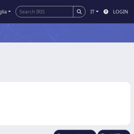
glia
IT
LOGIN