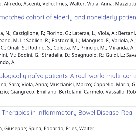
Alfredo; Ascenti, Velio; Fries, Walter; Viola, Anna; Mazziotti,
 matched cohort of elderly and nonelderly patien
N.; Castiglione, F.; Fiorino, G.; Laterza, L.; Viola, A.; Bertani, 
bano, M. L.; Sablich, R.; Pastorelli, L.; Manguso, F.; Variola, A.
 C.; Onali, S.; Rodino, S.; Coletta, M.; Principi, M.; Miranda, A.;
rini, M.; Bodini, G.; Stradella, D.; Spagnuolo, R.; Guidi, L.; Savar
ando, A.
ologically naïve patients: A real-world multi-cen
na, Sara; Viola, Anna; Muscianisi, Marco; Cappello, Maria; Gu
nzio; Giangreco, Emiliano; Bertolami, Carmelo; Vassallo, Robe
cal Therapies in Inflammatory Bowel Disease: Rea
la, Giuseppe; Spina, Edoardo; Fries, Walter