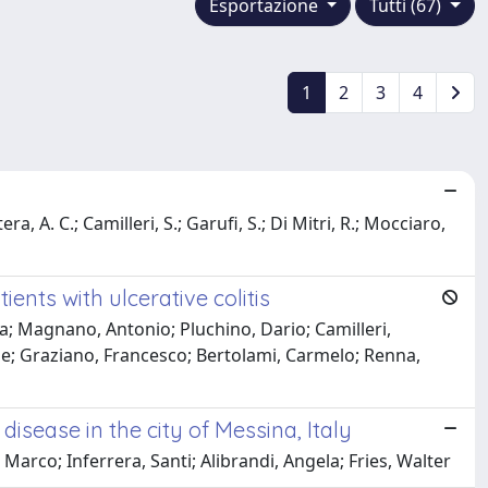
Esportazione
Tutti (67)
1
2
3
4
ra, A. C.; Camilleri, S.; Garufi, S.; Di Mitri, R.; Mocciaro,
ts with ulcerative colitis
ra; Magnano, Antonio; Pluchino, Dario; Camilleri,
ele; Graziano, Francesco; Bertolami, Carmelo; Renna,
isease in the city of Messina, Italy
Marco; Inferrera, Santi; Alibrandi, Angela; Fries, Walter