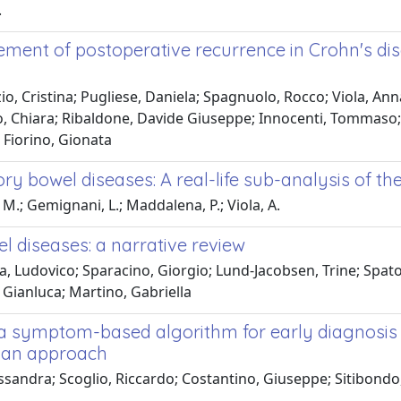
.
nt of postoperative recurrence in Crohn's diseas
io, Cristina; Pugliese, Daniela; Spagnuolo, Rocco; Viola, Ann
ò, Chiara; Ribaldone, Davide Giuseppe; Innocenti, Tommaso; T
 Fiorino, Gionata
ry bowel diseases: A real-life sub-analysis of the
 M.; Gemignani, L.; Maddalena, P.; Viola, A.
diseases: a narrative review
a, Ludovico; Sparacino, Giorgio; Lund-Jacobsen, Trine; Spato
 Gianluca; Martino, Gabriella
n a symptom-based algorithm for early diagnosis
esian approach
sandra; Scoglio, Riccardo; Costantino, Giuseppe; Sitibondo, 