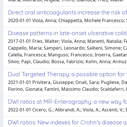
Direct oral anticoagulants increase the risk o
2020-01-01 Viola, Anna; Chiappetta, Michele Francesco; S
Disease patterns in late-onset ulcerative coli
2017-01-01 Fries, Walter; Viola, Anna; Manetti, Natalia; F
Cappello, Maria; Samperi, Leonardo; Saibeni, Simone; Ca
Calella, Francesca; Manguso, Francesco; Inserra, Gaetano;
Silvio; Papi, Claudio; Bossa, Fabrizio; Kohn, Anna; Armuz
Dual Targeted Therapy: a possible option f
2021-01-01 Privitera, Giuseppe; Onali, Sara; Pugliese, D
Fiorino, Gionata; Fantini, Massimo Claudio; Scaldaferri,
DWI ratios at MR-Enterography: a new way fo
2022-01-01 Cicero, G.; Alibrandi, A.; Viola, A.; Ascenti, V.;
DWI ratios: New indexes for Crohn's disease 