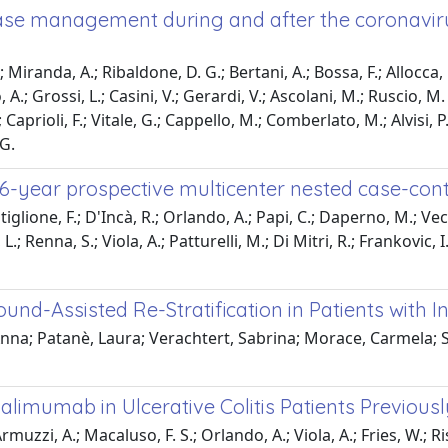
ease management during and after the coronaviru
; Miranda, A.; Ribaldone, D. G.; Bertani, A.; Bossa, F.; Allocca,
ido, A.; Grossi, L.; Casini, V.; Gerardi, V.; Ascolani, M.; Ruscio, 
aprioli, F.; Vitale, G.; Cappello, M.; Comberlato, M.; Alvisi, P.
 G.
 6-year prospective multicenter nested case-cont
lione, F.; D'Incà, R.; Orlando, A.; Papi, C.; Daperno, M.; Vecchi
, L.; Renna, S.; Viola, A.; Patturelli, M.; Di Mitri, R.; Frankovic,
nd-Assisted Re-Stratification in Patients with 
nna; Patanè, Laura; Verachtert, Sabrina; Morace, Carmela; 
imumab in Ulcerative Colitis Patients Previousl
rmuzzi, A.; Macaluso, F. S.; Orlando, A.; Viola, A.; Fries, W.; Ris