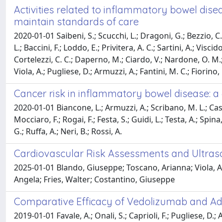
Activities related to inflammatory bowel dis
maintain standards of care
2020-01-01 Saibeni, S.; Scucchi, L.; Dragoni, G.; Bezzio, C.
L.; Baccini, F.; Loddo, E.; Privitera, A. C.; Sartini, A.; Visc
Cortelezzi, C. C.; Daperno, M.; Ciardo, V.; Nardone, O. M.; C
Viola, A.; Pugliese, D.; Armuzzi, A.; Fantini, M. C.; Fiorino,
Cancer risk in inflammatory bowel disease: a
2020-01-01 Biancone, L.; Armuzzi, A.; Scribano, M. L.; Castig
Mocciaro, F.; Rogai, F.; Festa, S.; Guidi, L.; Testa, A.; Spina
G.; Ruffa, A.; Neri, B.; Rossi, A.
Cardiovascular Risk Assessments and Ultrasou
2025-01-01 Blando, Giuseppe; Toscano, Arianna; Viola, A
Angela; Fries, Walter; Costantino, Giuseppe
Comparative Efficacy of Vedolizumab and Adal
2019-01-01 Favale, A.; Onali, S.; Caprioli, F.; Pugliese, D.; A