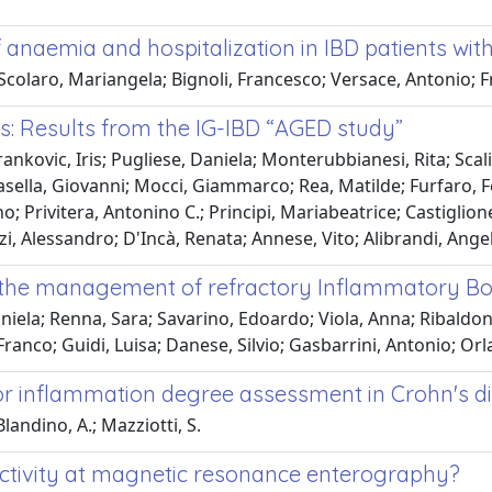
f anaemia and hospitalization in IBD patients with
colaro, Mariangela; Bignoli, Francesco; Versace, Antonio; F
tis: Results from the IG-IBD “AGED study”
rankovic, Iris; Pugliese, Daniela; Monterubbianesi, Rita; Scal
sella, Giovanni; Mocci, Giammarco; Rea, Matilde; Furfaro, 
 Privitera, Antonino C.; Principi, Mariabeatrice; Castiglion
zi, Alessandro; D'Incà, Renata; Annese, Vito; Alibrandi, Ang
or the management of refractory Inflammatory B
aniela; Renna, Sara; Savarino, Edoardo; Viola, Anna; Ribaldo
 Franco; Guidi, Luisa; Danese, Silvio; Gasbarrini, Antonio; 
r inflammation degree assessment in Crohn's di
 Blandino, A.; Mazziotti, S.
activity at magnetic resonance enterography?