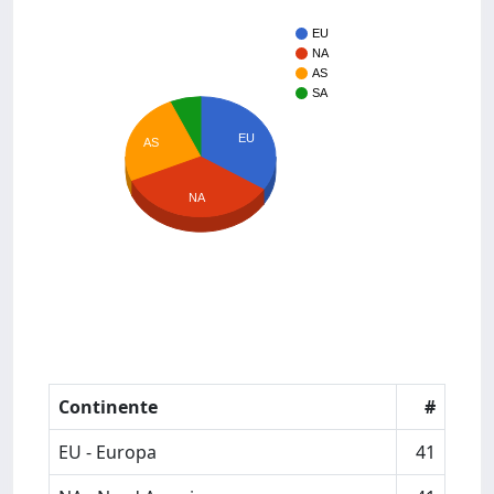
EU
NA
AS
SA
EU
AS
NA
Continente
#
EU - Europa
41