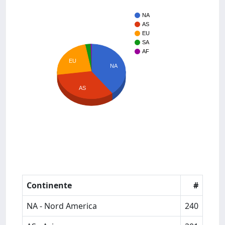
NA
AS
EU
SA
AF
EU
NA
AS
Continente
#
NA - Nord America
240