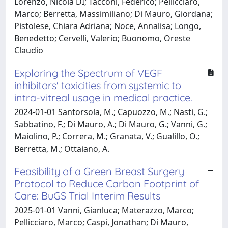
Lorenzo, Nicola DI; Tacconi, Federico; Pellicciaro,
Marco; Berretta, Massimiliano; Di Mauro, Giordana;
Pistolese, Chiara Adriana; Noce, Annalisa; Longo,
Benedetto; Cervelli, Valerio; Buonomo, Oreste
Claudio
Exploring the Spectrum of VEGF
inhibitors' toxicities from systemic to
intra-vitreal usage in medical practice.
2024-01-01 Santorsola, M.; Capuozzo, M.; Nasti, G.;
Sabbatino, F.; Di Mauro, A.; Di Mauro, G.; Vanni, G.;
Maiolino, P.; Correra, M.; Granata, V.; Gualillo, O.;
Berretta, M.; Ottaiano, A.
Feasibility of a Green Breast Surgery
Protocol to Reduce Carbon Footprint of
Care: BuGS Trial Interim Results
2025-01-01 Vanni, Gianluca; Materazzo, Marco;
Pellicciaro, Marco; Caspi, Jonathan; Di Mauro,