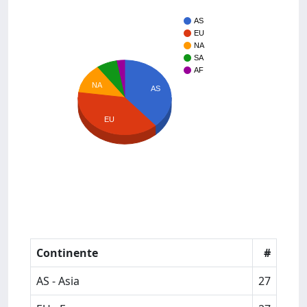
AS
EU
NA
SA
AF
NA
AS
EU
Continente
#
AS - Asia
27