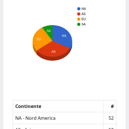
NA
AS
EU
SA
SA
NA
EU
AS
Continente
#
NA - Nord America
52