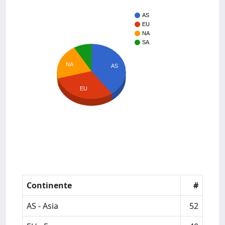
AS
EU
NA
SA
NA
AS
EU
Continente
#
AS - Asia
52