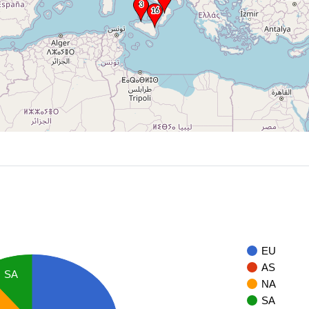
EU
AS
SA
NA
SA