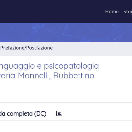
Home
Sfo
 Prefazione/Postfazione
linguaggio e psicopatologia
veria Mannelli, Rubbettino
da completa (DC)