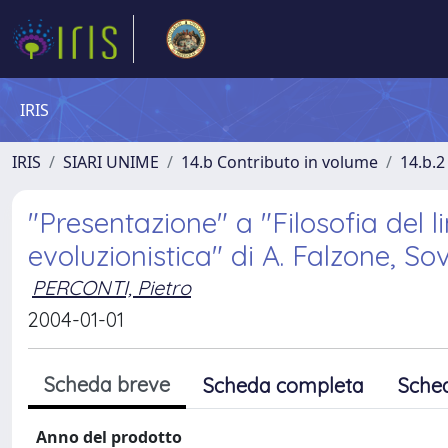
IRIS
IRIS
SIARI UNIME
14.b Contributo in volume
14.b.2
"Presentazione" a "Filosofia del 
evoluzionistica" di A. Falzone, So
PERCONTI, Pietro
2004-01-01
Scheda breve
Scheda completa
Sche
Anno del prodotto