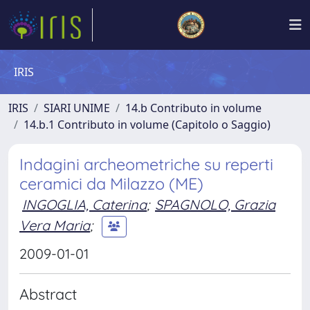
IRIS
IRIS
SIARI UNIME
14.b Contributo in volume
14.b.1 Contributo in volume (Capitolo o Saggio)
Indagini archeometriche su reperti
ceramici da Milazzo (ME)
INGOGLIA, Caterina
;
SPAGNOLO, Grazia
Vera Maria
;
2009-01-01
Abstract