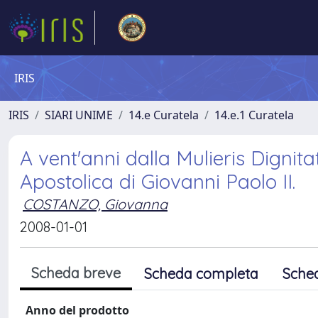
IRIS
IRIS
SIARI UNIME
14.e Curatela
14.e.1 Curatela
A vent'anni dalla Mulieris Dignita
Apostolica di Giovanni Paolo II.
COSTANZO, Giovanna
2008-01-01
Scheda breve
Scheda completa
Sche
Anno del prodotto