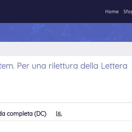
Home
Sfo
tem. Per una rilettura della Lettera
da completa (DC)