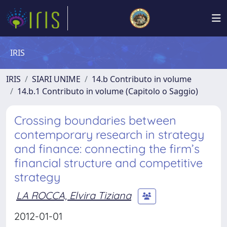
IRIS
IRIS
SIARI UNIME
14.b Contributo in volume
14.b.1 Contributo in volume (Capitolo o Saggio)
Crossing boundaries between
contemporary research in strategy
and finance: connecting the firm’s
financial structure and competitive
strategy
LA ROCCA, Elvira Tiziana
2012-01-01