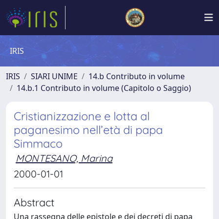
IRIS
IRIS
SIARI UNIME
14.b Contributo in volume
14.b.1 Contributo in volume (Capitolo o Saggio)
Cristianizzazione e lotta al
paganesimo nell’età di papa
Simmaco
MONTESANO, Marina
2000-01-01
Abstract
Una rassegna delle epistole e dei decreti di papa