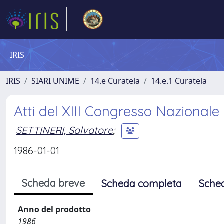
IRIS
IRIS
SIARI UNIME
14.e Curatela
14.e.1 Curatela
Atti del XIII Congresso Nazionale
SETTINERI, Salvatore
;
1986-01-01
Scheda breve
Scheda completa
Sche
Anno del prodotto
1986