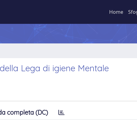
Home
Sfo
 della Lega di igiene Mentale
da completa (DC)