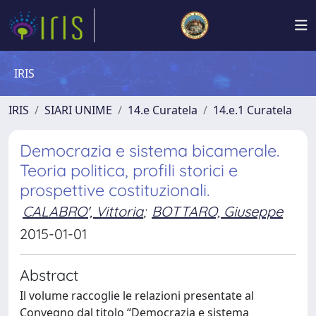
IRIS
IRIS
SIARI UNIME
14.e Curatela
14.e.1 Curatela
Democrazia e sistema bicamerale.
Teoria politica, profili storici e
prospettive costituzionali.
CALABRO', Vittoria
;
BOTTARO, Giuseppe
2015-01-01
Abstract
Il volume raccoglie le relazioni presentate al
Convegno dal titolo “Democrazia e sistema