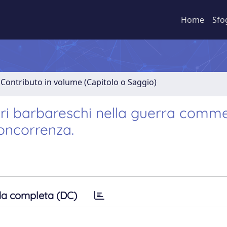
Home
Sfo
 Contributo in volume (Capitolo o Saggio)
ari barbareschi nella guerra comme
concorrenza.
a completa (DC)