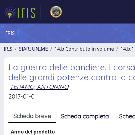
IRIS
IRIS
SIARI UNIME
14.b Contributo in volume
14.b.1
La guerra delle bandiere. I cors
delle grandi potenze contro la 
TERAMO, ANTONINO
2017-01-01
Scheda breve
Scheda completa
Sched
Anno del prodotto