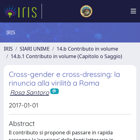
IRIS
IRIS
SIARI UNIME
14.b Contributo in volume
14.b.1 Contributo in volume (Capitolo o Saggio)
Cross-gender e cross-dressing: la
rinuncia alla virilità a Roma
Rosa Santoro
2017-01-01
Abstract
Il contributo si propone di passare in rapida
rassegna la ‘reazione’ delle fonti letterarie in