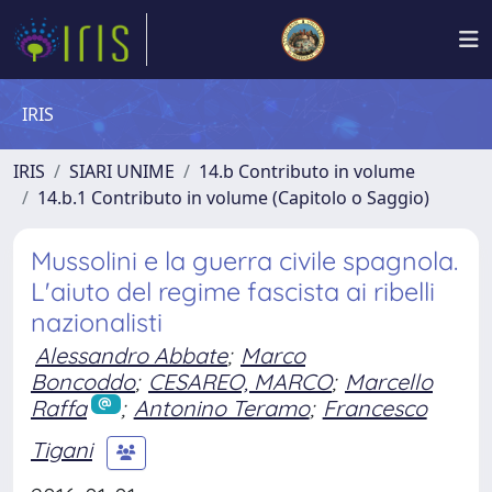
IRIS
IRIS
SIARI UNIME
14.b Contributo in volume
14.b.1 Contributo in volume (Capitolo o Saggio)
Mussolini e la guerra civile spagnola.
L'aiuto del regime fascista ai ribelli
nazionalisti
Alessandro Abbate
;
Marco
Boncoddo
;
CESAREO, MARCO
;
Marcello
Raffa
;
Antonino Teramo
;
Francesco
Tigani