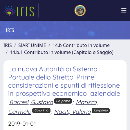
IRIS
IRIS
SIARI UNIME
14.b Contributo in volume
14.b.1 Contributo in volume (Capitolo o Saggio)
La nuova Autorità di Sistema
Portuale dello Stretto. Prime
considerazioni e spunti di riflessione
in prospettiva economico–aziendale
Barresi, Gustavo
;
Marisca,
Co-primo
Carmelo
;
Naciti, Valeria
Co-primo
Co-primo
2019-01-01