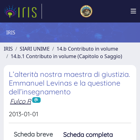
IRIS
IRIS
SIARI UNIME
14.b Contributo in volume
14.b.1 Contributo in volume (Capitolo o Saggio)
L’alterità nostra maestra di giustizia.
Emmanuel Levinas e la questione
dell’insegnamento
Fulco R
2013-01-01
Scheda breve
Scheda completa