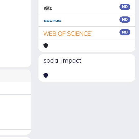
ND
ND
ND
social impact