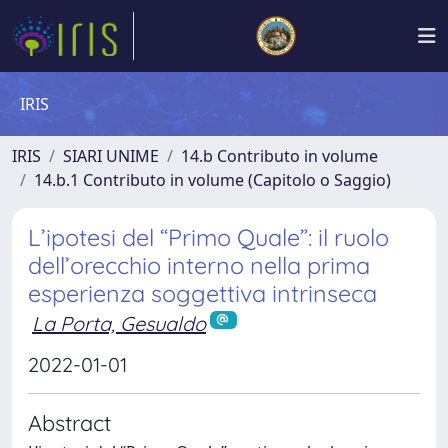
IRIS
IRIS
SIARI UNIME
14.b Contributo in volume
14.b.1 Contributo in volume (Capitolo o Saggio)
L’ipotesi del “Primo Quale”: il ruolo
dell’orecchio interno nella prima
esperienza soggettiva intrinseca
La Porta, Gesualdo
2022-01-01
Abstract