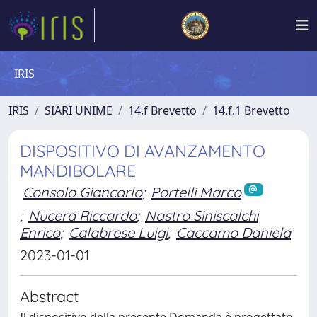
IRIS
IRIS
SIARI UNIME
14.f Brevetto
14.f.1 Brevetto
DISPOSITIVO DI AVANZAMENTO
MANDIBOLARE
Consolo Giancarlo
;
Portelli Marco
;
Nucera Riccardo
;
Nastro Siniscalchi
Enrico
;
Calabrese Luigi
;
Caccamo Daniela
2023-01-01
Abstract
Il dispositivo della presente Domanda è progettato