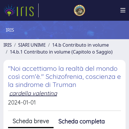
IRIS
IRIS
SIARI UNIME
14.b Contributo in volume
14.b.1 Contributo in volume (Capitolo o Saggio)
"Noi accettiamo la realtà del mondo
così com'è." Schizofrenia, coscienza e
la sindrome di Truman
cardella valentina
2024-01-01
Scheda breve
Scheda completa