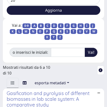
Vai a:
0-9
A
B
C
D
E
F
G
H
I
J
K
L
M
N
O
P
Q
R
S
T
U
V
W
X
Y
Z
o inserisci le iniziali:
Mostrati risultati da 6 a 10
di 10
esporta metadati
Gasification and pyrolysis of different
biomasses in lab scale system: A
comparative study