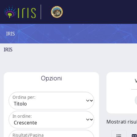
IRIS
IRIS
Opzioni
V
Ordina per:
In ordine:
Mostrati risul
Risultati/Pagina