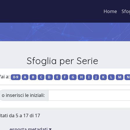
Home
Sfo
Sfoglia per Serie
ai a:
0-9
A
B
C
D
E
F
G
H
I
J
K
L
M
N
o inserisci le iniziali:
tati da 5 a 17 di 17
esporta metadati