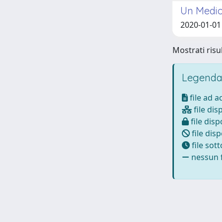
Un Medio
2020-01-01
Mostrati risul
Legenda
file ad 
file dis
file disp
file disp
file sot
nessun f