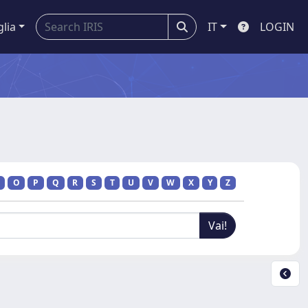
glia
IT
LOGIN
O
P
Q
R
S
T
U
V
W
X
Y
Z